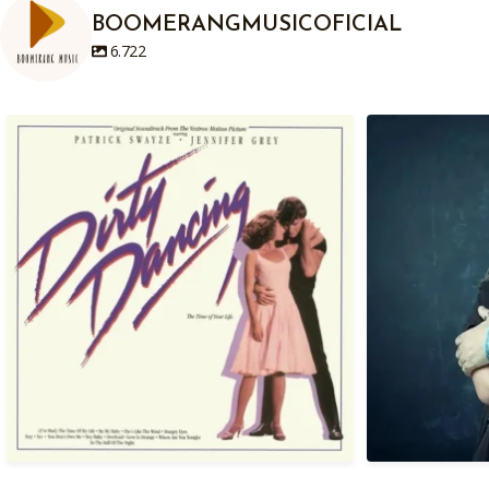
BOOMERANGMUSICOFICIAL
6.722
Em 04/08/1987, há exatamente anos atrás
Hoje, 04/08
era
...
1
0