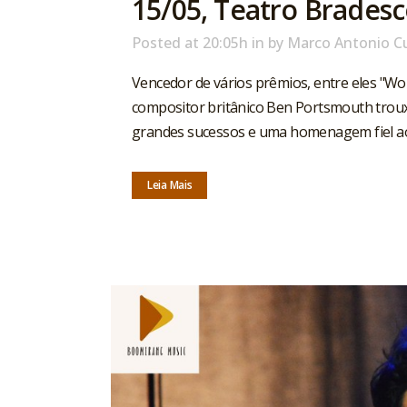
15/05, Teatro Bradesc
Posted at 20:05h
in
by
Marco Antonio C
Vencedor de vários prêmios, entre eles "Worl
compositor britânico Ben Portsmouth troux
grandes sucessos e uma homenagem fiel ao Re
Leia Mais