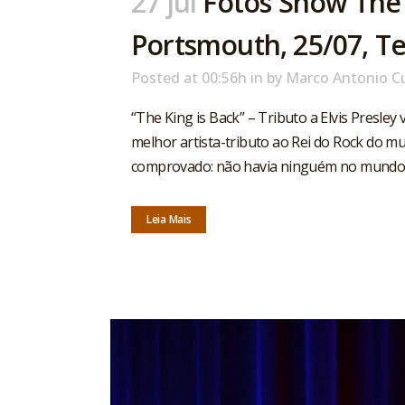
27 jul
Fotos Show The 
Portsmouth, 25/07, Te
Posted at 00:56h
in
by
Marco Antonio C
“The King is Back” – Tributo a Elvis Presley
melhor artista-tributo ao Rei do Rock do m
comprovado: não havia ninguém no mundo qu
Leia Mais