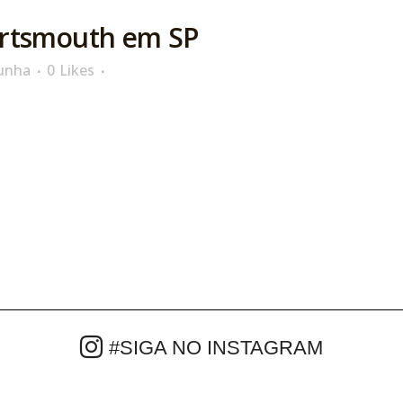
ortsmouth em SP
unha
0
Likes
#SIGA NO INSTAGRAM