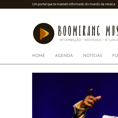
Um portal que te mantem informado do mundo da música.
HOME
AGENDA
NOTÍCIAS
FO