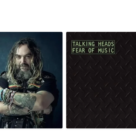
, é aniversário do cantor,
Em 03/08/1979, há exatamente 4
compositor
...
era
...
1
0
2
0