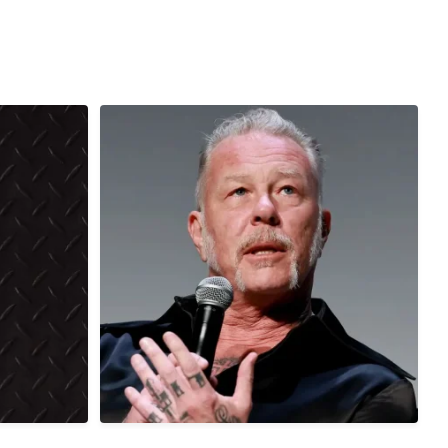
7 anos atrás
Hoje, 03/08, é aniversário do cantor,
compositor,
...
0
0