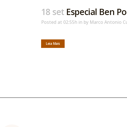
18 set
Especial Ben P
Posted at 02:55h
in
by
Marco Antonio C
Leia Mais