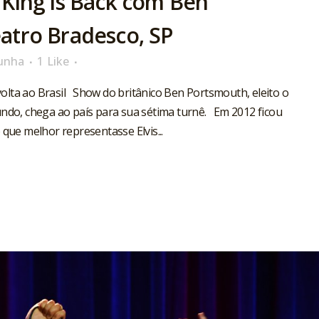
King is Back com Ben
atro Bradesco, SP
unha
1
Like
 volta ao Brasil Show do britânico Ben Portsmouth, eleito o
undo, chega ao país para sua sétima turnê. Em 2012 ficou
e melhor representasse Elvis...