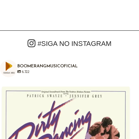
#SIGA NO INSTAGRAM
BOOMERANGMUSICOFICIAL
6.722
Em 04/08/1987, há exatamente anos atrás era
...
1
0