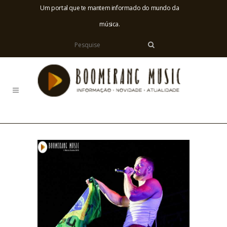
Um portal que te mantem informado do mundo da
música.