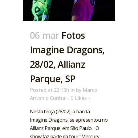
06 mar
Fotos
Imagine Dragons,
28/02, Allianz
Parque, SP
Posted at 23:13h
in
by
Marco
Antonio Cunha
0
Likes
Nesta terça (28/02), a banda
Imagine Dragons, se apresentou no
Allianz Parque, em São Paulo. O
show faz parte da tour "Mercury