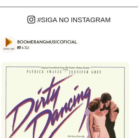
#SIGA NO INSTAGRAM
BOOMERANGMUSICOFICIAL
6.722
Em 04/08/1987, há exatamente anos atrás era
...
1
0