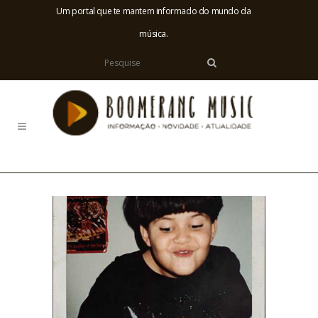
Um portal que te mantem informado do mundo da
música.