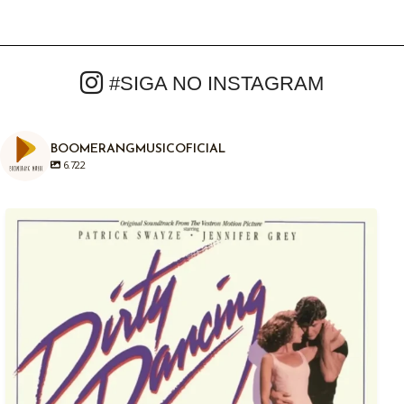
#SIGA NO INSTAGRAM
BOOMERANGMUSICOFICIAL
6.722
Em 04/08/1987, há exatamente anos atrás era
...
1
0