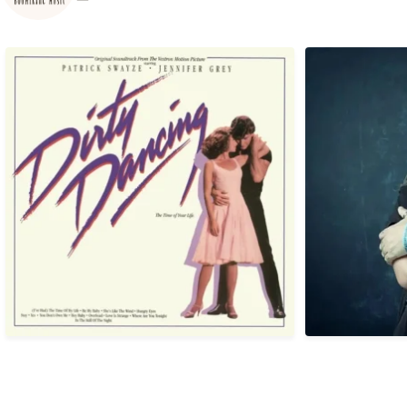
Em 04/08/1987, há exatamente anos atrás
Hoje, 04/08
era
...
1
0
Em 03/08/1987, há exatamente 39 anos atrás
Em 02/08/1985,
era
...