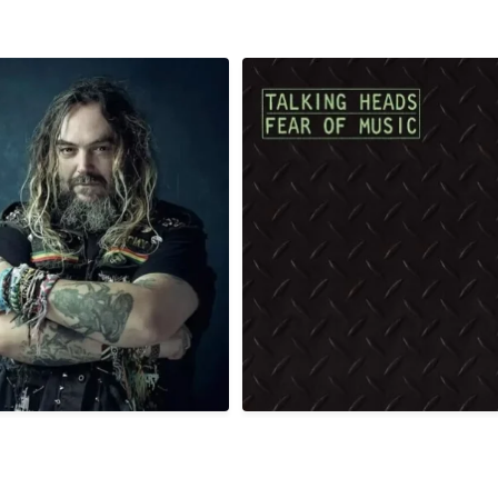
, é aniversário do cantor,
Em 03/08/1979, há exatamente 4
compositor
...
era
...
1
0
2
0
 há exatamente 41 anos atrás
Em 02/08/1985, há exatamente 4
era
...
era
...