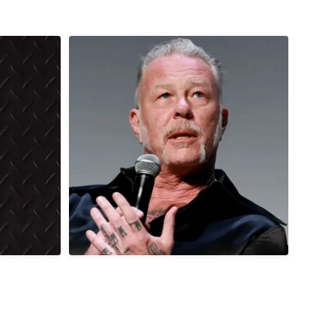
7 anos atrás
Hoje, 03/08, é aniversário do cantor,
compositor,
...
0
0
1 anos atrás
Em 01/08/1986, há exatamente 40 anos atrás
era
...