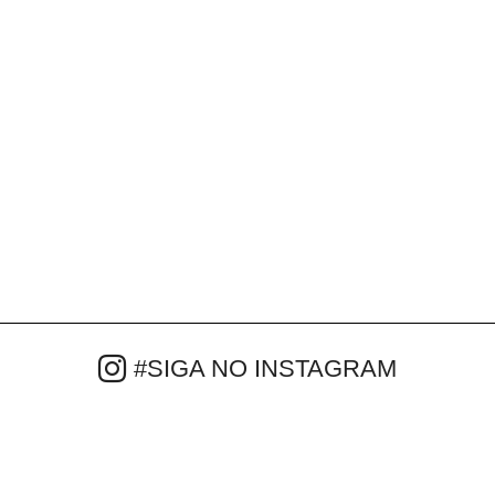
#SIGA NO INSTAGRAM