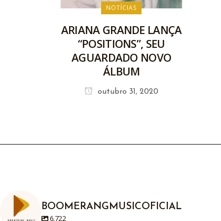
NOTÍCIAS
ARIANA GRANDE LANÇA
“POSITIONS”, SEU
AGUARDADO NOVO
ÁLBUM
outubro 31, 2020
BOOMERANGMUSICOFICIAL
6.722