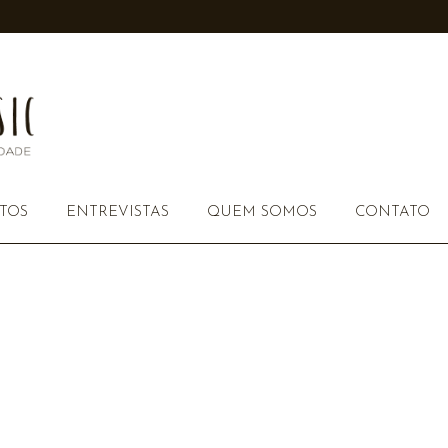
TOS
ENTREVISTAS
QUEM SOMOS
CONTATO