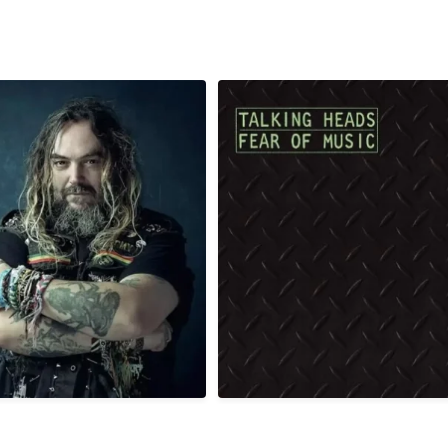
, é aniversário do cantor,
Em 03/08/1979, há exatamente 4
compositor
...
era
...
1
0
2
0
 há exatamente 41 anos atrás
Em 02/08/1985, há exatamente 4