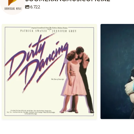
6.722
Em 04/08/1987, há exatamente anos atrás
Hoje, 04/08
era
...
1
0
Em 03/08/1987, há exatamente 39 anos atrás
Em 02/08/1985,