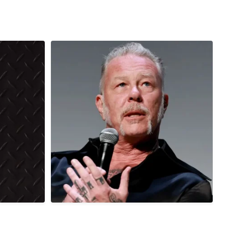
7 anos atrás
Hoje, 03/08, é aniversário do cantor,
compositor,
...
0
0
1 anos atrás
Em 01/08/1986, há exatamente 40 anos atrás