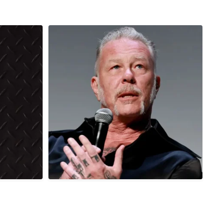
7 anos atrás
Hoje, 03/08, é aniversário do cantor,
compositor,
...
0
0
1 anos atrás
Em 01/08/1986, há exatamente 40 anos atrás
era
...