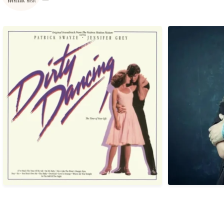
Em 04/08/1987, há exatamente anos atrás
Hoje, 04/08
era
...
1
0
Em 03/08/1987, há exatamente 39 anos atrás
Em 02/08/1985,
era
...