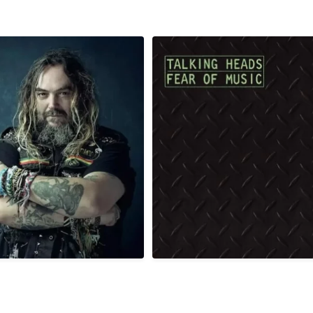
, é aniversário do cantor,
Em 03/08/1979, há exatamente 4
compositor
...
era
...
1
0
2
0
 há exatamente 41 anos atrás
Em 02/08/1985, há exatamente 4
era
...
era
...