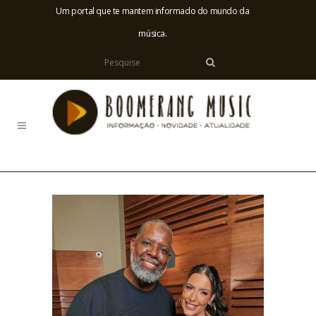
Um portal que te mantem informado do mundo da
música.