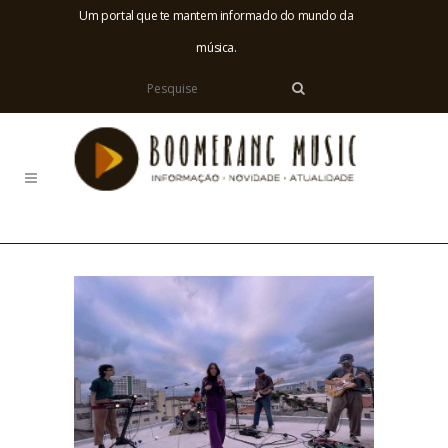
Um portal que te mantem informado do mundo da
música.