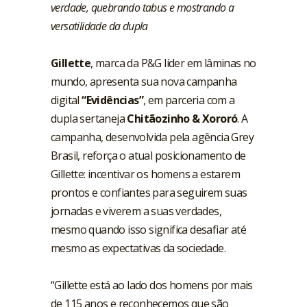
verdade, quebrando tabus e mostrando a
versatilidade da dupla
Gillette
, marca da P&G líder em lâminas no
mundo, apresenta sua nova campanha
digital
“Evidências”
, em parceria com a
dupla sertaneja
Chitãozinho & Xororó
. A
campanha, desenvolvida pela agência Grey
Brasil, reforça o atual posicionamento de
Gillette: incentivar os homens a estarem
prontos e confiantes para seguirem suas
jornadas e viverem a suas verdades,
mesmo quando isso significa desafiar até
mesmo as expectativas da sociedade.
“Gillette está ao lado dos homens por mais
de 115 anos e reconhecemos que são