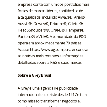
empresa conta com um dos portfólios mais
fortes de marcas líderes, confiáveis e de
alta qualidade, incluindo Always®, Ariel®,
Aussie®, Downy®, Febreze®, Gillette®,
Head&Shoulders®, Oral-B®, Pampers®,
Pantene® e Vick®. A comunidade da P&G
opera em aproximadamente 70 países.
Acesse
https://www.pg.com
para encontrar
as notícias mais recentes e informações
detalhadas sobre a P&G e suas marcas.
Sobre a Grey Brasil
A Grey é uma agência de publicidade
internacional que existe desde 1917 e tem
como missão transformar negócios e,