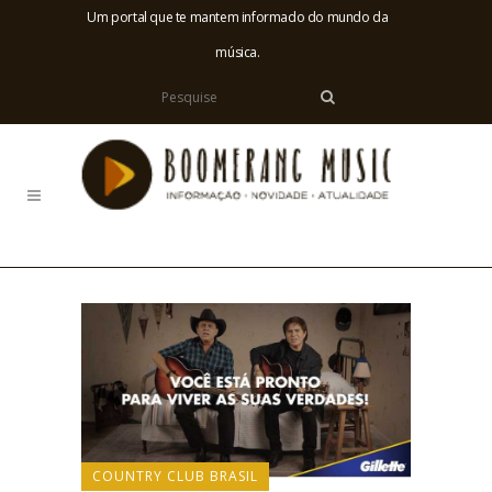
Um portal que te mantem informado do mundo da
música.
COUNTRY CLUB BRASIL