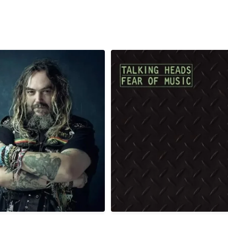
, é aniversário do cantor,
Em 03/08/1979, há exatamente 4
compositor
...
era
...
1
0
2
0