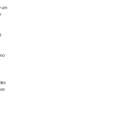
ue um
e
.
 no
ndes
com