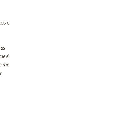
cos e
 as
que é
ue me
e