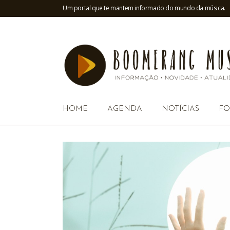
Um portal que te mantem informado do mundo da música.
HOME
AGENDA
NOTÍCIAS
FO