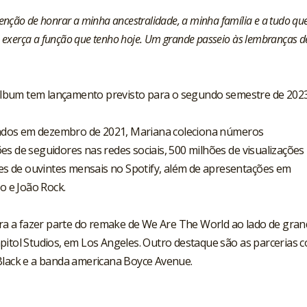
enção de honrar a minha ancestralidade, a minha família e a tudo q
eu exerça a função que tenho hoje. Um grande passeio às lembranças d
o álbum tem lançamento previsto para o segundo semestre de 2023
ados em dezembro de 2021, Mariana coleciona números
es de seguidores nas redes sociais, 500 milhões de visualizações
hões de ouvintes mensais no Spotify, além de apresentações em
io e João Rock.
eira a fazer parte do remake de We Are The World ao lado de gra
pitol Studios, em Los Angeles. Outro destaque são as parcerias 
Black e a banda americana Boyce Avenue.