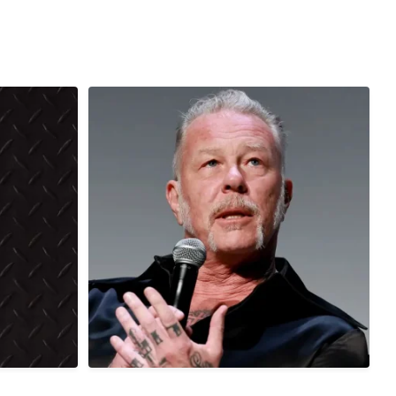
7 anos atrás
Hoje, 03/08, é aniversário do cantor,
compositor,
...
0
0