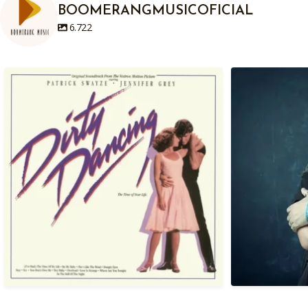
BOOMERANGMUSICOFICIAL
6.722
Em 04/08/1987, há exatamente anos atrás
Hoje, 04/08
era
...
1
0