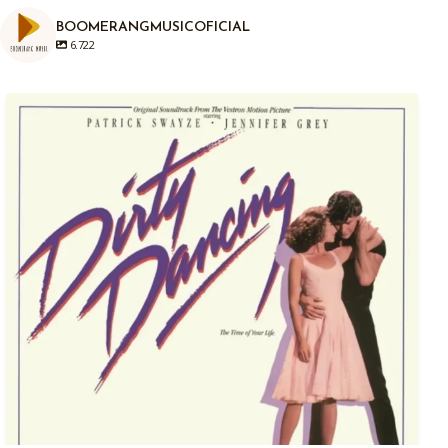
BOOMERANGMUSICOFICIAL
6.722
Em 04/08/1987, há exatamente anos atrás era
...
1
0