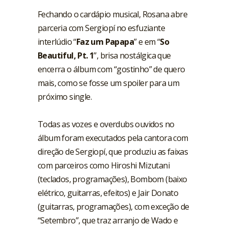
Fechando o cardápio musical, Rosana abre
parceria com Sergiopí no esfuziante
interlúdio “
Faz um Papapa
” e em “
So
Beautiful, Pt. 1
”, brisa nostálgica que
encerra o álbum com “gostinho” de quero
mais, como se fosse um spoiler para um
próximo single.
Todas as vozes e overdubs ouvidos no
álbum foram executados pela cantora com
direção de Sergiopí, que produziu as faixas
com parceiros como Hiroshi Mizutani
(teclados, programações), Bombom (baixo
elétrico, guitarras, efeitos) e Jair Donato
(guitarras, programações), com exceção de
“Setembro”, que traz arranjo de Wado e