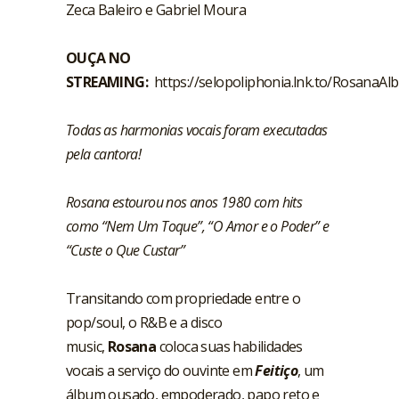
Zeca Baleiro e Gabriel Moura
OUÇA NO
STREAMING:
https://selopoliphonia.lnk.to/RosanaAl
Todas as harmonias vocais foram executadas
pela cantora!
Rosana estourou nos anos 1980 com hits
como “Nem Um Toque”, “O Amor e o Poder” e
“Custe o Que Custar”
Transitando com propriedade entre o
pop/soul, o R&B e a disco
music,
Rosana
coloca suas habilidades
vocais a serviço do ouvinte em
Feitiço
, um
álbum ousado, empoderado, papo reto e