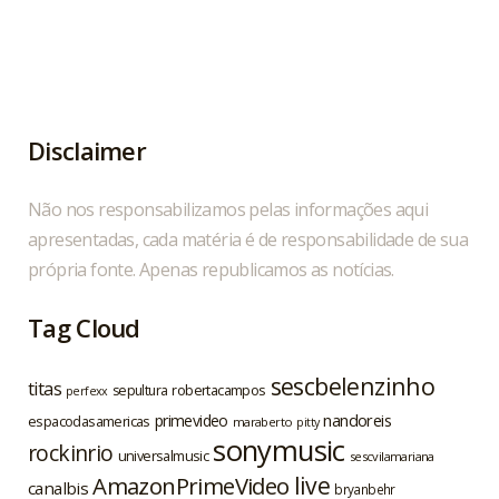
Hoje, 04/08, é aniversário do cantor, compositor
...
1
0
Disclaimer
Não nos responsabilizamos pelas informações aqui
apresentadas, cada matéria é de responsabilidade de sua
própria fonte. Apenas republicamos as notícias.
Tag Cloud
sescbelenzinho
titas
robertacampos
sepultura
perfexx
nandoreis
primevideo
espacodasamericas
maraberto
pitty
sonymusic
rockinrio
universalmusic
sescvilamariana
live
AmazonPrimeVideo
canalbis
bryanbehr