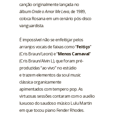
canção originalmente lançada no
álbum
Onde o Amor Me Leva
, de 1989,
coloca Rosana em um cenário pós-disco
vanguardista.
É impossível não se enfeitiçar pelos
arranjos vocais de faixas como “
Feitiço
”
(Cris Braun/Leoni) e “
Menos Carnaval
”
(Cris Braun/Alvin L), que foram pré-
produzidas “ao vivo” no estúdio
e trazem elementos da soul music
clássica organicamente
apimentados com tempero pop. As
virtuosas sessões contaram com o auxílio
luxuoso do saudoso músico Lulu Martin
em que tocou piano Fender Rhodes.