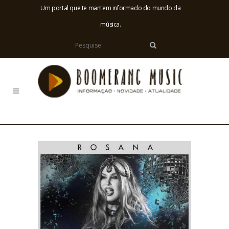
Um portal que te mantem informado do mundo da
música.