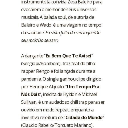
instrumentista convida Zeca Baleiro para
evocarem o melhor de seus universos
musicais. A balada soul, de autoria de
Baleiro e Wado, é uma viagem no tempo
da saudade:
Eu sinto falta do seu toque/Do
seu rock/Do seu ser
.
A dançante “
Eu Bem Que Te Avisei
”
(Sergiopí/Bombom), traz feat do filho
rapper Fiengo e foi lançada durante a
pandemia. O single ganhou clipe dirigido
por Henrique Alqualo. “
Um Tempo Pra
Nós Dois
”, inédita de Hyldon e Michael
Sullivan, é um audacioso chill trap para ser
ouvido em modo repeat, enquanto a
inventiva releitura de “
Cidadã do Mundo
”
(Claudio Rabello/Torcuato Mariano),