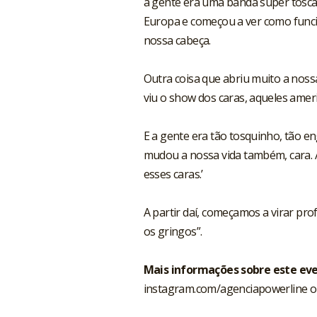
a gente era uma banda super tosca
Europa e começou a ver como funci
nossa cabeça.
Outra coisa que abriu muito a noss
viu o show dos caras, aqueles ame
E a gente era tão tosquinho, tão en
mudou a nossa vida também, cara. A
esses caras.’
A partir daí, começamos a virar pro
os gringos”.
Mais informações sobre este eve
instagram.com/agenciapowerline
o