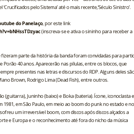
el ‘Crucificados pelo Sistema’ até o mais recente,‘Século Sinistro’.
outube do Panelaço
, por este link
ch?v=bNHssTDzyac
(inscreva-se e ativa o sininho para receber a
 fizeram parte da história da banda foram convidadas para parti
e Porão 40 anos. Aparecerão nas pílulas, entre os blocos, que
 sempre presentes nas letras e discursos do RDP. Alguns deles sã
 Mano Brown, Rodrigo Lima (Dead Fish), entre outros.
o (guitarra), Juninho (baixo) e Boka (bateria). Ícone, iconoclasta 
em 1981, em São Paulo, em meio ao boom do punk no estado e n
 sofreu um irreversível boom, com discos após discos alçados a
Norte e Europa e o reconhecimento até fora do nicho da música