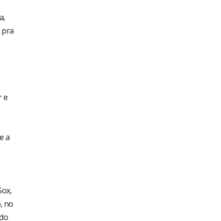
a,
s pra
r e
e a
Sox,
, no
odo