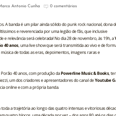
Marco Antonio Cunha
0 comentários
s. A banda é um pilar ainda sólido do punk rock nacional, dona d
tíssimos e reverenciada por uma legião de fãs, que inclusive
ade e relevância será celebrada! No dia 28 de novembro, às 19h, a
ão 40 anos
, uma live show que será transmitida ao vivo e de form
m música de todas as eras, depoimentos, imagens raras e
e Porão 40 anos, com produção da
Powerline Music & Books
, te
ezzi, um dos criadores e apresentadores do canal de
Youtube G
ncia online e com a própria banda.
 toda a trajetória ao longo das quatro intensas e vitoriosas déca
o em quatro blocos, uma década por vez – dos anos 80 até os dias 