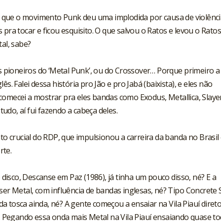
que o movimento Punk deu uma implodida por causa de violênci
 pra tocar e ficou esquisito. O que salvou o Ratos e levou o Rato
tal, sabe?
pioneiros do ‘Metal Punk’, ou do Crossover… Porque primeiro a
s. Falei dessa história pro Jão e pro Jabá (baixista), e eles não
comecei a mostrar pra eles bandas como Exodus, Metallica, Slaye
do, aí fui fazendo a cabeça deles.
crucial do RDP, que impulsionou a carreira da banda no Brasil 
rte.
isco, Descanse em Paz (1986), já tinha um pouco disso, né? E a
ser Metal, com influência de bandas inglesas, né? Tipo Concrete 
 tosca ainda, né? A gente começou a ensaiar na Vila Piauí direto
lá. Pegando essa onda mais Metal na Vila Piauí ensaiando quase t