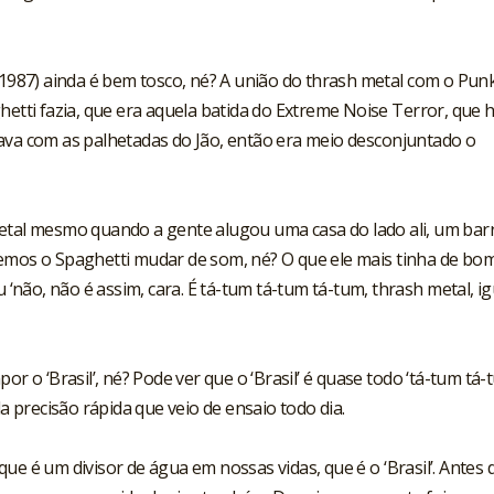
(1987) ainda é bem tosco, né? A união do thrash metal com o Punk
hetti fazia, que era aquela batida do Extreme Noise Terror, que 
ava com as palhetadas do Jão, então era meio desconjuntado o
Metal mesmo quando a gente alugou uma casa do lado ali, um bar
zemos o Spaghetti mudar de som, né? O que ele mais tinha de bo
u ‘não, não é assim, cara. É tá-tum tá-tum tá-tum, thrash metal, ig
or o ‘Brasil’, né? Pode ver que o ‘Brasil’ é quase todo ‘tá-tum tá
la precisão rápida que veio de ensaio todo dia.
ue é um divisor de água em nossas vidas, que é o ‘Brasil’. Antes 