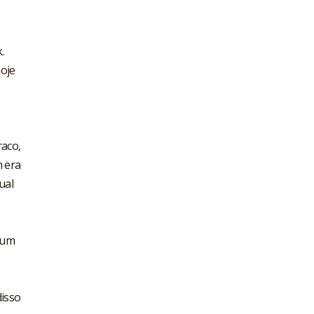
.
hoje
raco,
m era
ual
-tum
disso