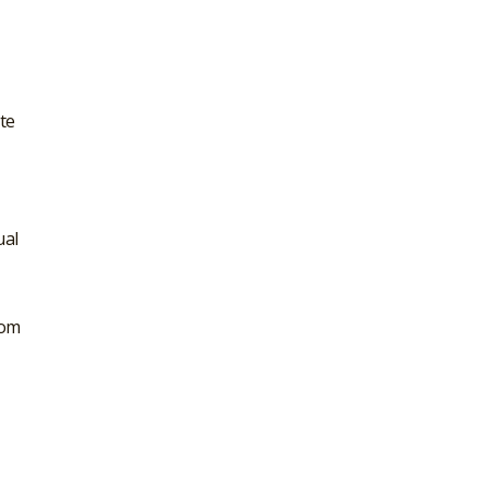
te
ual
com