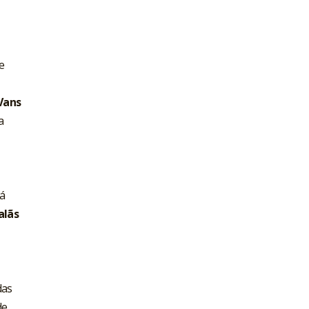
e
Vans
a
rá
alãs
das
de