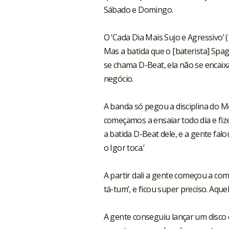
Sábado e Domingo.
O ‘Cada Dia Mais Sujo e Agressivo’ 
Mas a batida que o [baterista] Spag
se chama D-Beat, ela não se encaix
negócio.
A banda só pegou a disciplina do 
começamos a ensaiar todo dia e fi
a batida D-Beat dele, e a gente falo
o Igor toca.’
A partir dali a gente começou a comp
tá-tum’, e ficou super preciso. Aque
A gente conseguiu lançar um disco q