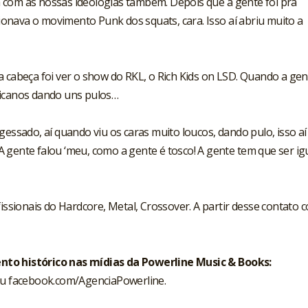
 com as nossas ideologias também. Depois que a gente foi pra
onava o movimento Punk dos squats, cara. Isso aí abriu muito a
a cabeça foi ver o show do RKL, o Rich Kids on LSD. Quando a gen
ricanos dando uns pulos…
gessado, aí quando viu os caras muito loucos, dando pulo, isso aí
 gente falou ‘meu, como a gente é tosco! A gente tem que ser ig
fissionais do Hardcore, Metal, Crossover. A partir desse contato 
nto histórico nas mídias da Powerline Music & Books:
u
facebook.com/AgenciaPowerline
.