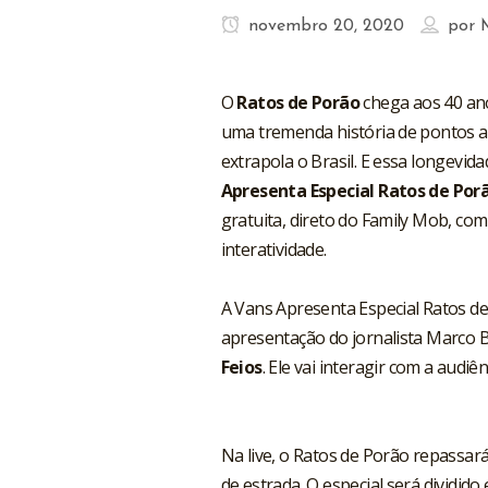
novembro 20, 2020
por
O
Ratos de Porão
chega aos 40 ano
uma tremenda história de pontos al
extrapola o Brasil. E essa longevid
Apresenta Especial Ratos de Por
gratuita, direto do Family Mob, co
interatividade.
A Vans Apresenta Especial Ratos d
apresentação do jornalista Marco B
Feios
. Ele vai interagir com a audiê
Na live, o Ratos de Porão repassará
de estrada. O especial será dividid