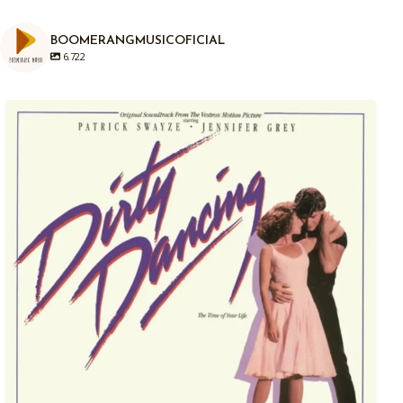
BOOMERANGMUSICOFICIAL
6.722
Em 04/08/1987, há exatamente anos atrás era
...
1
0