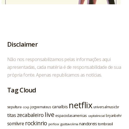
Hoje, 04/08, é aniversário do cantor, compositor
...
1
0
Disclaimer
Não nos responsabilizamos pelas informações aqui
apresentadas, cada matéria é de responsabilidade de sua
própria fonte. Apenas republicamos as notícias.
Tag Cloud
netflix
canalbis
sepultura
jorgeemateus
universalmusicbr
ccxp
live
zecabaleiro
titas
espacodasamericas
bryanbehr
capitalinicial
rockinrio
somlivre
nandoreis
tombrasil
gusttavolima
perfexx