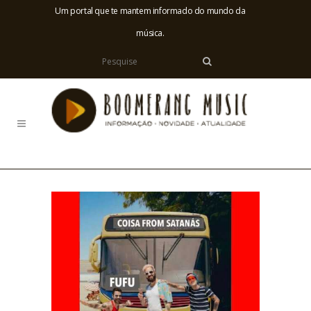
Um portal que te mantem informado do mundo da
música.