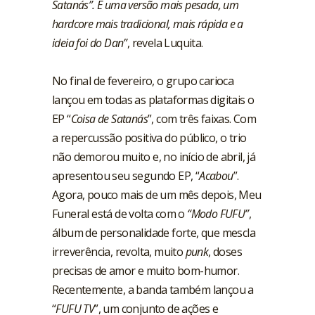
Satanás”. É uma versão mais pesada, um
hardcore mais tradicional, mais rápida e a
ideia foi do Dan”
, revela Luquita.
No final de fevereiro, o grupo carioca
lançou em todas as plataformas digitais o
EP “
Coisa de Satanás
”, com três faixas. Com
a repercussão positiva do público, o trio
não demorou muito e, no início de abril, já
apresentou seu segundo EP, “
Acabou
”.
Agora, pouco mais de um mês depois, Meu
Funeral está de volta com o
“Modo FUFU”
,
álbum de personalidade forte, que mescla
irreverência, revolta, muito
punk
, doses
precisas de amor e muito bom-humor.
Recentemente, a banda também lançou a
“
FUFU TV
”, um conjunto de ações e