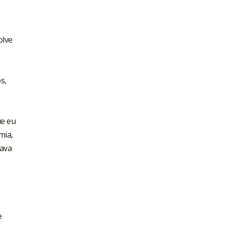
olve
s,
ue eu
mia,
sava
e