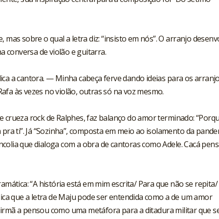
, mas sobre o qual a letra diz: “insisto em nós”. O arranjo desenv
 conversa de violão e guitarra.
ica a cantora. — Minha cabeça ferve dando ideias para os arranjo
afa às vezes no violão, outras só na voz mesmo.
e crueza rock de Ralphes, faz balanço do amor terminado: “Porq
m pra ti”. Já “Sozinha”, composta em meio ao isolamento da pande
ncolia que dialoga com a obra de cantoras como Adele. Cacá pen
ramática: “A história está em mim escrita/ Para que não se repita/
plica que a letra de Maju pode ser entendida como a de um amor
 irmã a pensou como uma metáfora para a ditadura militar que s