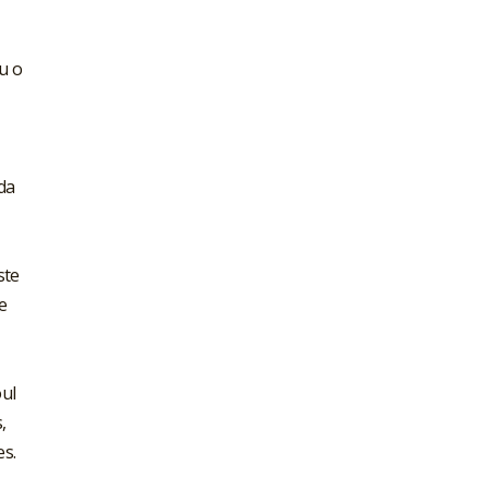
u o
da
ste
e
ul
,
s.