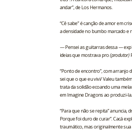
andar”, de Los Hermanos.
“Cê sabe” é canção de amor em crise
a densidade no bumbo marcado e na
— Pensei as guitarras dessa — expl
ideias que mostrava pro
(produtor)
R
“Ponto de encontro”, com arranjo d
sei que o que eu vivi/ Valeu també
trata da solidão ecoando uma mela
em Imagine Dragons ao produzi-la.
“Para que não se repita” anuncia, d
Porque foi duro de curar”. Cacá ex
traumático, mas originalmente sua