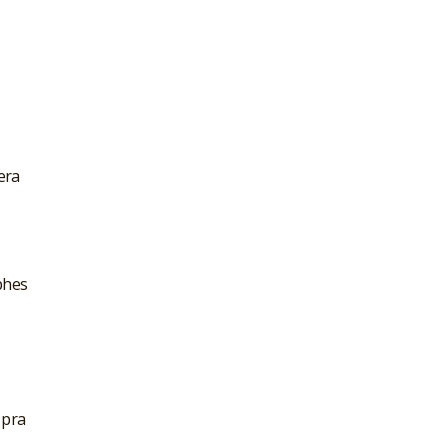
era
phes
 pra