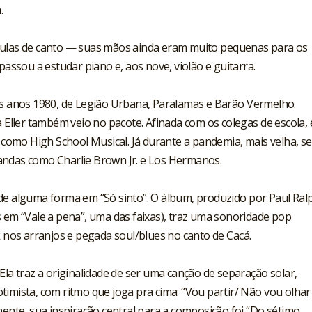
.
aulas de canto — suas mãos ainda eram muito pequenas para os
passou a estudar piano e, aos nove, violão e guitarra.
os anos 1980, de Legião Urbana, Paralamas e Barão Vermelho.
a Eller também veio no pacote. Afinada com os colegas de escola, 
s como High School Musical. Já durante a pandemia, mais velha, se
andas como Charlie Brown Jr. e Los Hermanos.
de alguma forma em “Só sinto”. O álbum, produzido por Paul Ral
s em “Vale a pena”, uma das faixas), traz uma sonoridade pop
os arranjos e pegada soul/blues no canto de Cacá.
o. Ela traz a originalidade de ser uma canção de separação solar,
timista, com ritmo que joga pra cima: “Vou partir/ Não vou olhar
mente, sua inspiração central para a composição foi “Do sétimo