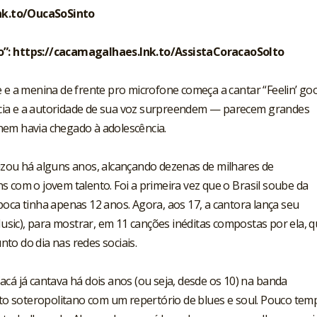
nk.to/OucaSoSinto
o”:
https://cacamagalhaes.lnk.to/AssistaCoracaoSolto
 e a menina de frente pro microfone começa a cantar “Feelin’ goo
cia e a autoridade de sua voz surpreendem — parecem grandes
nem havia chegado à adolescência.
izou há alguns anos, alcançando dezenas de milhares de
s com o jovem talento. Foi a primeira vez que o Brasil soube da
poca tinha apenas 12 anos. Agora, aos 17, a cantora lança seu
sic), para mostrar, em 11 canções inéditas compostas por ela, q
nto do dia nas redes sociais.
cá já cantava há dois anos (ou seja, desde os 10) na banda
uito soteropolitano com um repertório de blues e soul. Pouco tem