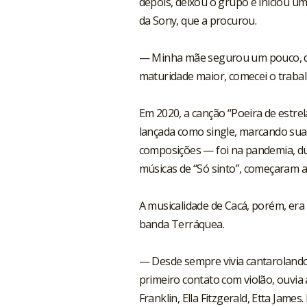
depois, deixou o grupo e iniciou u
da Sony, que a procurou.
— Minha mãe segurou um pouco, di
maturidade maior, comecei o trabalh
Em 2020, a canção “Poeira de estre
lançada como single, marcando sua e
composições — foi na pandemia, du
músicas de “Só sinto”, começaram a
A musicalidade de Cacá, porém, era n
banda Terráquea.
— Desde sempre vivia cantarolando
primeiro contato com violão, ouvi
Franklin, Ella Fitzgerald, Etta Jame