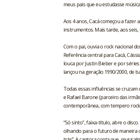
meus pais que eu estudasse música
Aos 4 anos, Cacá começou a fazer 
instrumentos. Mais tarde, aos seis, 
Com o pai, ouvia o rock nacional d
Referência central para Cacá, Cássi
louca por Justin Bieber e por série
lançou na geração 1990/2000, de b
Todas essas influências se cruzam 
e Rafael Barone (parceiro das irmã
contemporânea, com tempero rock n
“Só sinto”, faixa-título, abre o disc
olhando para o futuro de maneira o
trás”. A cantora conta que, musical