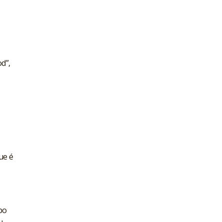
d”,
ue é
po