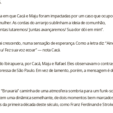
.
a em que Cacá e Maju foram impactadas por um caso que ocupo
 mulher. As cordas do arranjo sublinham a ideia de comunhão,
untas lutaremos/ Juntas avançaremos/ Sua dor dói em mim”.
ai crescendo, numa sensação de esperança. Como a letra diz: “Ain
u/ Fez sua voz ecoar” — nota Cacá.
 do Ibirapuera, por Cacá, Maju e Rafael. Eles observavam o contra
 pressa de São Paulo. Em vez de lamento, porém, a mensagem é d
á, “Bruxaria” caminha de uma atmosfera sombria para um funk-so
 tem uma dinâmica semelhante, de dois momentos bem marcados
da primeira década deste século, como Franz Ferdinand e Stroke