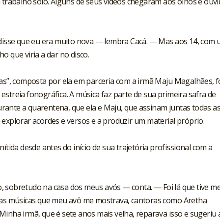
m trabalho solo. Alguns de seus vídeos chegaram aos olhos e ouv
sse que eu era muito nova — lembra Cacá. — Mas aos 14, com
o que viria a dar no disco.
las”, composta por ela em parceria com a irmã Maju Magalhães, f
streia fonográfica. A música faz parte de sua primeira safra de
rante a quarentena, que ela e Maju, que assinam juntas todas a
 explorar acordes e versos e a produzir um material próprio.
ítida desde antes do início de sua trajetória profissional com a
, sobretudo na casa dos meus avós — conta. — Foi lá que tive m
a as músicas que meu avô me mostrava, cantoras como Aretha
s. Minha irmã, que é sete anos mais velha, reparava isso e sugeriu