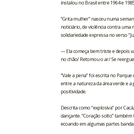
instalou no Brasil entre 1964 e 1985
“Grita mulher” nasceu numa seman
noticiário, de violência contra uma
solidariedade expressa no verso “J
— Ela começa bem triste e depois v
no chão/ Retomou o ar/ Se reergue
“Vale a pena” foi escrita no Parque
entre a natureza da área verde e a
positividade.
Descrita como “explosiva” por Cac
dançante. “Coração solto” também
ecoando em algumas partes bandas 