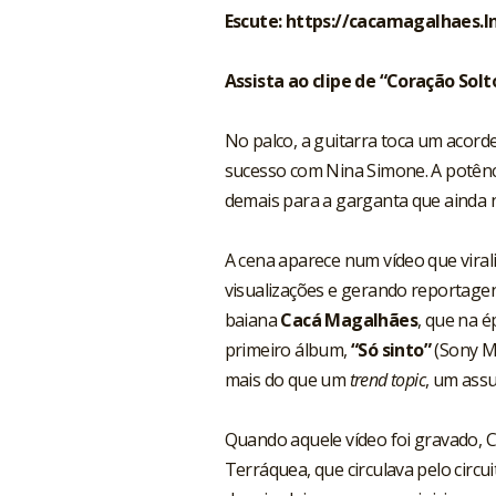
Escute:
https://cacamagalhaes.l
Assista ao clipe de “Coração Solt
No palco, a guitarra toca um acorde
sucesso com Nina Simone. A potên
demais para a garganta que ainda 
A cena aparece num vídeo que viral
visualizações e gerando reportagen
baiana
Cacá Magalhães
, que na é
primeiro álbum,
“Só sinto”
(Sony Mu
mais do que um
trend topic
, um assu
Quando aquele vídeo foi gravado, Ca
Terráquea, que circulava pelo circ