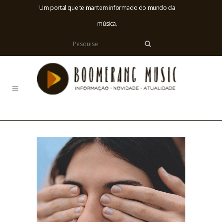
Um portal que te mantem informado do mundo da
música.