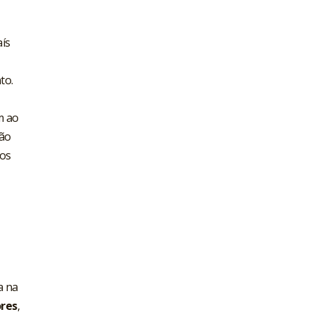
aís
to.
m ao
são
dos
a na
ores
,