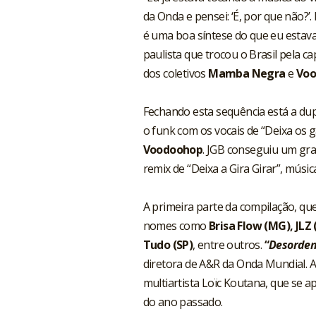
da Onda e pensei: ‘É, por que não?’
é uma boa síntese do que eu estava 
paulista que trocou o Brasil pela c
dos coletivos
Mamba Negra
e
Voo
Fechando esta sequência está a du
o funk com os vocais de “Deixa os g
Voodoohop
. JGB conseguiu um gra
remix de “
Deixa a Gira Girar
”, músic
A primeira parte da compilação, que 
nomes como
Brisa Flow (MG), JLZ 
Tudo (SP)
, entre outros.
“
Desorden
diretora de A&R da Onda Mundial. 
multiartista Loïc Koutana, que se 
do ano passado.