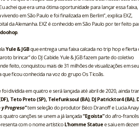
. Eu achei que era uma ótima oportunidade para lançar essa faixa,
vivendo em São Paulo e foi finalizada em Berlim”, explica EXZ,
apital da Alemanha. EXZ é conhecido em São Paulo por ter feito pa
doohop
.
pla
Yule
&
JGB
que entrega uma faixa calcada no trip hop e flerta
aroto brincar” do DJ Cabide. Yule & JGB fazem parte do coletivo
nde feito, conquistou mais de 31 milhões de visualizações em se
a que ficou conhecida na voz do grupo Os Ticoãs.
foi dividida em quatro e será lançada até abril de 2020, ainda tra
(DF), Teto Preto (SP), Telefunksoul (BA)
,
DJ Patricktor4 (BA)
,
D
 y Progreso”
tem seleção do produtor Béco Dranoff e Lucia Anay
As quatro canções se unem a já lançada
“
Egoísta
”
do afro-francês
apresenta com o nome artístico
L’homme Statue
e saiu em deze