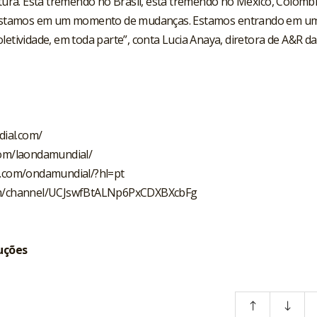
ra. Está tremendo no Brasil, está tremendo no México, Colômbi
ue estamos em um momento de mudanças. Estamos entrando em u
letividade, em toda parte”, conta Lucia Anaya, diretora de A&R da
ial.com/
com/laondamundial/
m.com/ondamundial/?hl=pt
om/channel/UCJswfBtALNp6PxCDXBXcbFg
uções