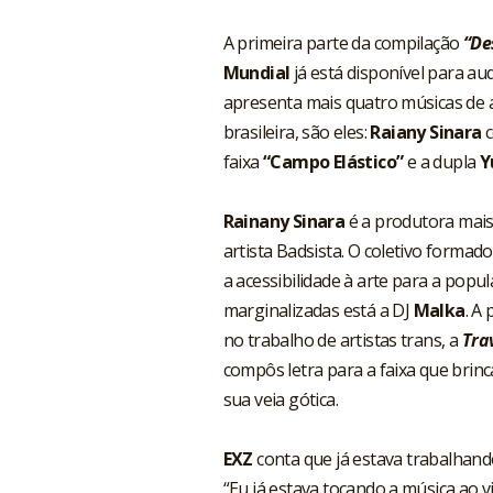
A primeira parte da compilação
“De
Mundial
já está disponível para au
apresenta mais quatro músicas de a
brasileira, são eles:
Raiany Sinara
faixa
“Campo Elástico”
e a dupla
Y
Rainany Sinara
é a produtora mais
artista Badsista. O coletivo forma
a acessibilidade à arte para a pop
marginalizadas está a DJ
Malka
. A
no trabalho de artistas trans, a
Tra
compôs letra para a faixa que brin
sua veia gótica.
EXZ
conta que já estava trabalhan
“Eu já estava tocando a música ao v