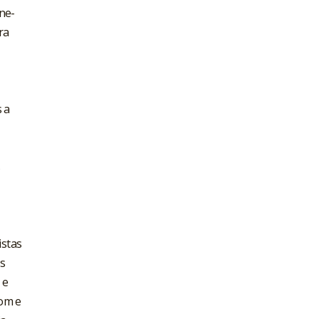
ne-
ra
 a
s
istas
s
 e
som e