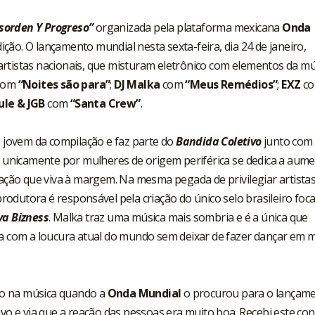
sorden Y Progreso”
organizada pela plataforma mexicana
Onda
dição. O lançamento mundial nesta sexta-feira, dia 24 de janeiro,
rtistas nacionais, que misturam eletrônico com elementos da mú
com
“Noites são para”
;
DJ Malka
com
“Meus Remédios”
;
EXZ
co
ule & JGB
com
“Santa Crew”
.
 jovem da compilação e faz parte do
Bandida Coletivo
junto com
do unicamente por mulheres de origem periférica se dedica a aum
ulação que viva à margem. Na mesma pegada de privilegiar artista
 produtora é responsável pela criação do único selo brasileiro foc
va Bizness
. Malka traz uma música mais sombria e é a única que
ca com a loucura atual do mundo sem deixar de fazer dançar em 
do na música quando a
Onda Mundial
o procurou para o lançame
ivo e via que a reação das pessoas era muito boa. Recebi este co