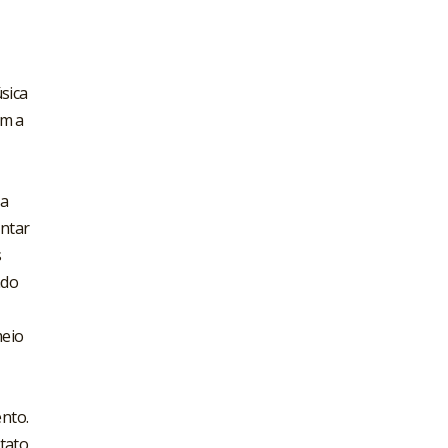
sica
m a
 a
entar
s
ado
meio
nto.
ntato