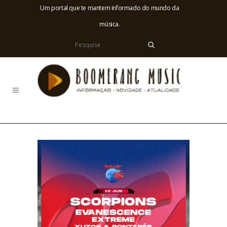
Um portal que te mantem informado do mundo da
música.