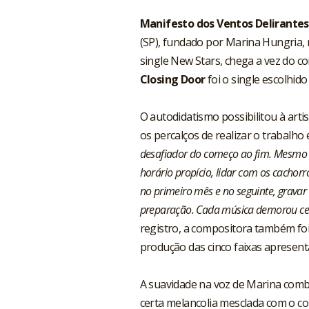
Manifesto dos Ventos Delirantes
(SP), fundado por Marina Hungria, 
single New Stars, chega a vez do co
Closing Door
foi o single escolhid
O autodidatismo possibilitou à art
os percalços de realizar o trabalho
desafiador do começo ao fim. Mesmo s
horário propício, lidar com os cachorr
no primeiro mês e no seguinte, grava
preparação. Cada música demorou cer
registro, a compositora também fo
produção das cinco faixas apresenta
A suavidade na voz de Marina comb
certa melancolia mesclada com o co