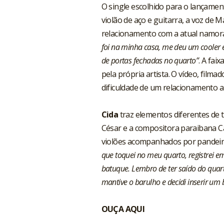
O single escolhido para o lançamen
violão de aço e guitarra, a voz de M
relacionamento com a atual namorad
foi na minha casa, me deu um cooler e 
de portas fechadas no quarto”
. A fai
pela própria artista. O vídeo, film
dificuldade de um relacionamento a 
Cida
traz elementos diferentes de 
César e a compositora paraibana C
violões acompanhados por pandeiro
que toquei no meu quarto, registrei 
batuque. Lembro de ter saído do quar
mantive o barulho e decidi inserir um 
OUÇA
AQUI