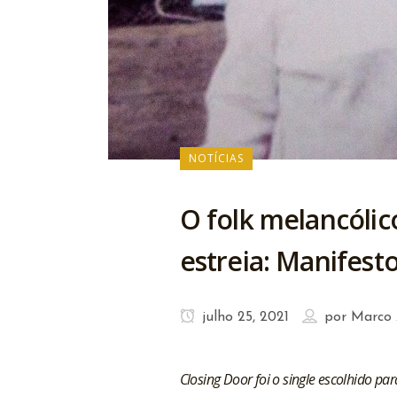
NOTÍCIAS
O folk melancóli
estreia: Manifest
julho 25, 2021
por
Marco 
Closing Door foi o single escolhido pa