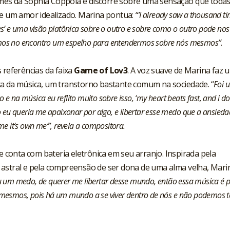
filmes da Sophia Coppola e discorre sobre uma sensação que todas
de um amor idealizado. Marina pontua:
“’I already saw a thousand ti
es’ e uma visão platônica sobre o outro e sobre como o outro pode nos 
emos no encontro um espelho para entendermos sobre nós mesmos”
.
 referências da faixa
Game of Lov3
. A voz suave de Marina faz 
ca da música, um transtorno bastante comum na sociedade. “
Foi 
e na música eu reflito muito sobre isso, ‘my heart beats fast, and i do
eu queria me apaixonar por algo, e libertar esse medo que a ansied
 it’s own me’”, revela a compositora.
e conta com bateria eletrônica em seu arranjo. Inspirada pela
 astral e pela compreensão de ser dona de uma alma velha, Mari
 um medo, de querer me libertar desse mundo, então essa música é 
s mesmos, pois há um mundo a se viver dentro de nós e não podemos t