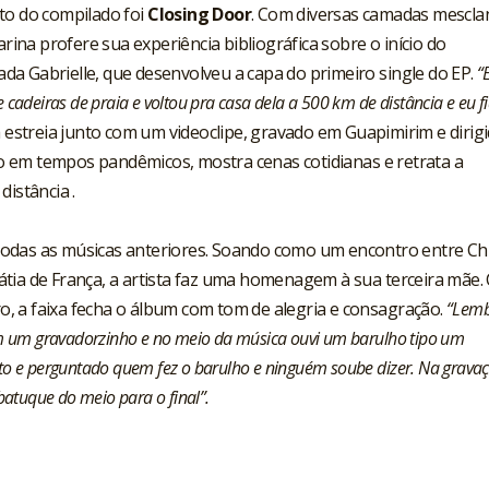
to do compilado foi
Closing Door
. Com diversas camadas mescl
arina profere sua experiência bibliográfica sobre o início do
a Gabrielle, que desenvolveu a capa do primeiro single do EP.
“E
cadeiras de praia e voltou pra casa dela a 500 km de distância e eu f
xa estreia junto com um
videoclipe
, gravado em Guapimirim e dirig
ado em tempos pandêmicos, mostra cenas cotidianas e retrata a
distância .
todas as músicas anteriores. Soando como um encontro entre Ch
átia de França, a artista faz uma homenagem à sua terceira mãe
, a faixa fecha o álbum com tom de alegria e consagração.
“Lemb
em um gravadorzinho e no meio da música ouvi um barulho tipo um
to e perguntado quem fez o barulho e ninguém soube dizer. Na grava
batuque do meio para o final”.