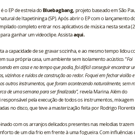
é o EP de estreia do
Bluebagbang,
projeto baseado em São Pau
natural de Itapetininga (SP). Após abrir o EP com o lançamento d
mpilado completo entrar nos aplicativos de música nesta sexta (2
o para ganhar um videoclipe. Assista
aqui
.
ista a capacidade de se gravar sozinha, e ao mesmo tempo lidou 
 em sua própria casa, um ambiente sem isolamento acústico. “
Foi
endo em casa e no tempo que podia, foi difícil conseguir encontrar 
os, vizinhos e ruídos de construção ao redor. Foquei em fechar violão e
r os outros instrumentos, que foram acontecendo naturalmente, sem m
ca de uma semana para ser finalizada”,
revela Marina. Além do
i responsável pela execução de todos os instrumentos, mixagem 
das no disco, que teve a masterização feita por Rodrigo Florenti
inado com os arranjos delicados presentes nas melodias traze
nforto de um dia frio em frente à uma fogueira. Com influências