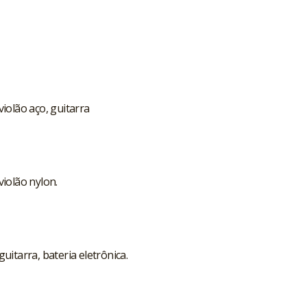
iolão aço, guitarra
iolão nylon.
itarra, bateria eletrônica.