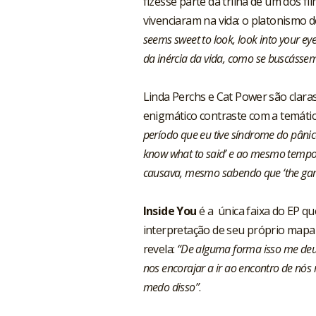
fizesse parte da trilha de um dos 
vivenciaram na vida: o platonismo 
seems sweet to look, look into your ey
da inércia da vida, como se buscáss
Linda Perchs e Cat Power são claras
enigmático contraste com a temáti
período que eu tive síndrome do pânico 
know what to said’ e ao mesmo tempo 
causava, mesmo sabendo que ‘the game
Inside You
é a única faixa do EP qu
interpretação de seu próprio mapa
revela:
“De alguma forma isso me deu
nos encorajar a ir ao encontro de nó
medo disso”
.