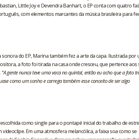
astian, Little Joy e Devendra Banhart, o EP conta com quatro fai
ortuguês, com elementos marcantes da música brasileira para fe
ca sonora do EP, Marina também fez a arte da capa. Ilustrada por
ositora, a foto foi tirada na casa onde cresceu, que pertence aos
.
“A gente nunca teve uma vaca no quintal, então eu acho que a foto tr
quase como um sonho e carrega também esse conceito de ser algo
scolhida como single para o pontapé inicial do trabalho de estre
um
videoclipe
. Em uma atmosfera melancólica, a faixa soa como se