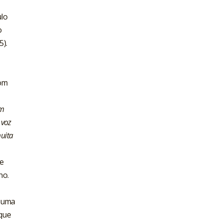
lo
o
5).
com
um
 voz
uita
e
no.
m uma
 que