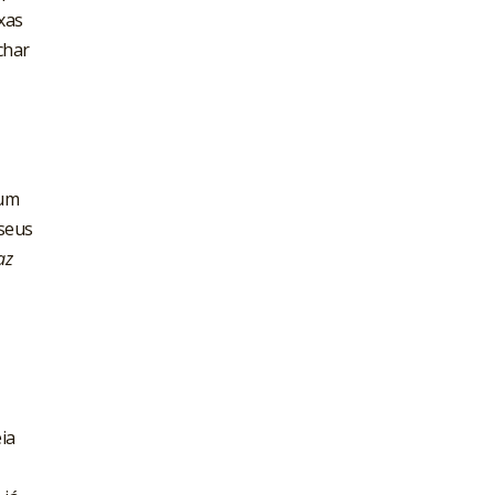
xas
char
 um
 seus
az
ia