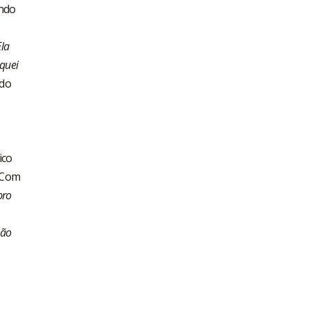
ando
la
iquei
ido
ico
. Com
ro
ção