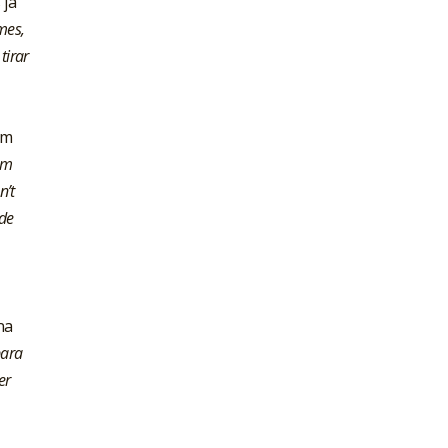
 já
mes,
tirar
um
um
n’t
ade
na
para
er